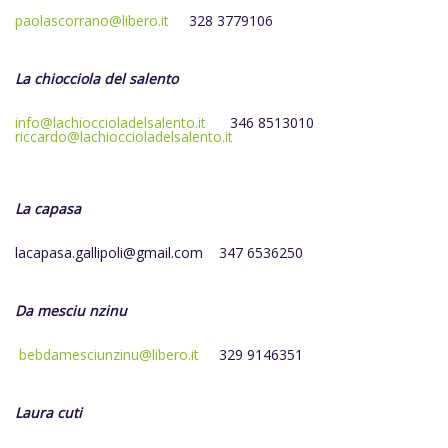
paolascorrano@libero.it
328 3779106
La chiocciola del salento
info@lachioccioladelsalento.it
346 8513010
riccardo@lachioccioladelsalento.it
La capasa
l
acapasa.gallipoli@gmail.com
347 6536250
Da mesciu nzinu
bebdamesciunzinu@libero.it
329 9146351
Laura cuti