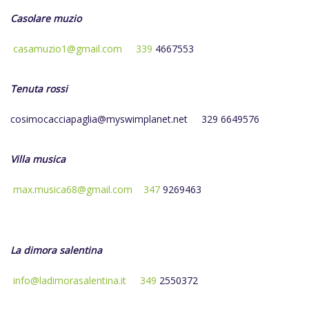
Casolare muzio
casamuzio1@gmail.com
339
4667553
Tenuta rossi
cosimocacciapaglia@myswimplanet.net
329 6649576
Villa musica
max.musica68@gmail.com
347
9269463
La dimora salentina
info@ladimorasalentina.it
349
2550372