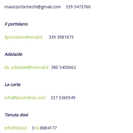
mauriziofachechi@gmail.com
339
5473766
Il portolano
ilportolano@email.it
339 3981873
Adelaide
bb_adelaide@hotmail.it
380 5450662
L
a corte
info@lacortebeb.com
327 5360549
Tenuta doxi
info@doxi.it
3
34
8884177