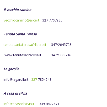
Il vecchio camino
vecchiocamino@alice.it
327 7707935
Tenuta Santa Teresa
tenutasantateresa@libero.it
347/2645723-
www.tenutasantarosa.it
347/1898716
La garolla
info@lagarolla.it
327
7854548
A casa di silvia
i
nfo@acasadisilvia.it
349 4472471