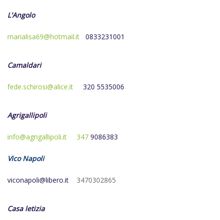
L'Angolo
marialisa69@hotmail.it
0833231001
Camaldari
fede.schirosi@alice.it
320 5535006
Agrigallipoli
info@agrigallipoli.it
347
9086383
Vico Napoli
viconapoli@libero.it
3470302865
Casa letizia